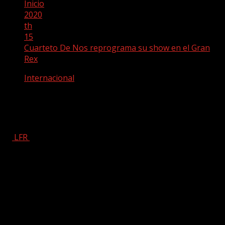
Inicio
2020
th
15
Cuarteto De Nos reprograma su show en el Gran
Rex
Internacional
Cuarteto De Nos reprograma su show
en el Gran Rex
LFR
mayo 15, 2020