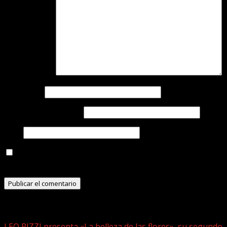
Comentario
*
Nombre
*
Correo electrónico
*
Web
Guarda mi nombre, correo electrónico y web en este
navegador para la próxima vez que comente.
Historias relacionadas
LEO RIZZI presenta «La belleza de las flores», su segundo