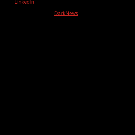
LinkedIn
La fogata radio 2025
|
DarkNews
por AF themes.