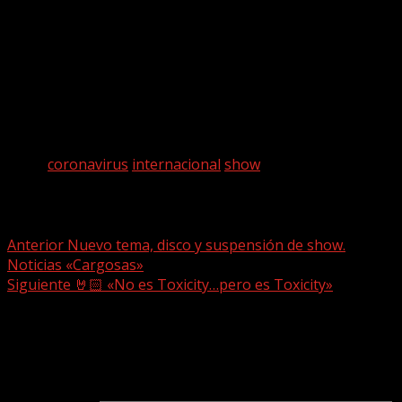
los mismos músicos,
“este es el mejor show de los últimos
tiempos debido a lo logrado en su setlist y al perfecto
amalgama de las canciones en sus últimos seis discos”.
Tags:
coronavirus
internacional
show
Post navigation
Anterior
Nuevo tema, disco y suspensión de show.
Noticias «Cargosas»
Siguiente
🤘🏻 «No es Toxicity…pero es Toxicity»
Deja una respuesta
Tu dirección de correo electrónico no será publicada.
Los
campos obligatorios están marcados con
*