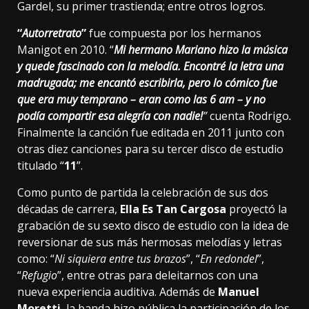
Gardel, su primer trastienda; entre otros logros.
“
Autorretrato
”
fue compuesta por los hermanos
Manigot en 2010. “
Mi hermano Mariano hizo la música
y quede fascinado con la melodía. Encontré la letra una
madrugada; me encantó escribirla, pero lo cómico fue
que era muy temprano – eran como las 6 am – y no
podía compartir esa alegría con nadie!
”
cuenta Rodrigo
.
Finalmente la canción fue editada en 2011 junto con
otras diez canciones para su tercer disco de estudio
titulado “
11
”.
Como punto de partida la celebración de sus dos
décadas de carrera,
Ella Es Tan Cargosa
proyectó la
grabación de su sexto disco de estudio con la idea de
reversionar de sus más hermosas melodías y letras
como: “
Ni siquiera entre tus brazos
”, “
En redondel
”,
“
Refugio
”, entre otras para deleitarnos con una
nueva experiencia auditiva. Además de
Manuel
Moretti
, la banda hizo pública la participación de los