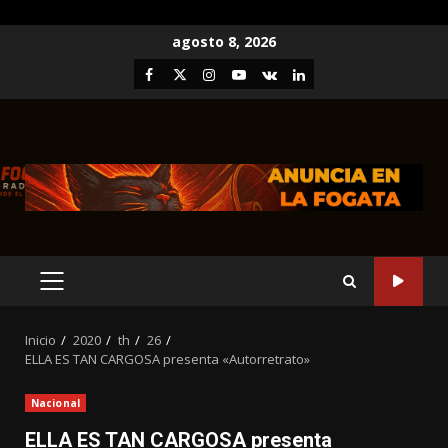
Saltar
agosto 8, 2026
al
Facebook
Twitter
Instagram
Youtube
VK
LinkedIn
contenido
MENÚ
PRINCIPAL
Inicio
2020
th
26
ELLA ES TAN CARGOSA presenta «Autorretrato»
Nacional
ELLA ES TAN CARGOSA presenta