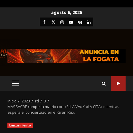
Saltar
agosto 6, 2026
al
Facebook
Twitter
Instagram
Youtube
VK
LinkedIn
contenido
MENÚ
PRINCIPAL
Inicio
2023
rd
3
MASSACRE rompe la matrix con «ELLA VA» Y «LA CITA» mientras
espera el conciertazo en el Gran Rex.
Lanzamiento