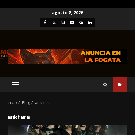
Saltar
agosto 8, 2026
al
Facebook
Twitter
Instagram
Youtube
VK
LinkedIn
contenido
MENÚ
PRINCIPAL
Inicio
Blog
ankhara
ankhara