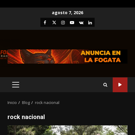
Saltar
agosto 7, 2026
al
Facebook
Twitter
Instagram
Youtube
VK
LinkedIn
contenido
MENÚ
PRINCIPAL
Inicio
Blog
rock nacional
rock nacional