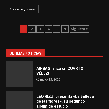
Читать далее
Paginación
1
2
3
4
…
9
Siguiente
de
entradas
ULTIMAS NOTICIAS
AIRBAG lanza un CUARTO
VÉLEZ!
mayo 15, 2026
LEO RIZZI presenta «La belleza
de las flores», su segundo
álbum de estudio