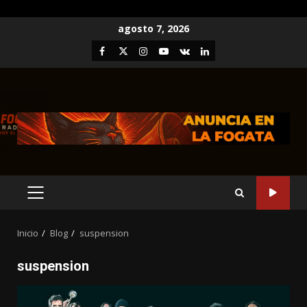
Saltar
agosto 7, 2026
al
Facebook
Twitter
Instagram
Youtube
VK
LinkedIn
contenido
MENÚ
PRINCIPAL
Inicio
Blog
suspension
suspension