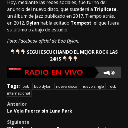
Hoy, mediante las redes sociales, fue turno del
anuncio del nuevo disco, que sucederá a
Triplicate
,
un álbum de jazz publicado en 2017. Tiempo atrás,
en 2012,
Dylan
había editado
Tempest
, el que fuera
su último trabajo de estudio.
Foto: Facebook oficial de Bob Dylan.
SEGUI ESCUCHANDO EL MEJOR ROCK LAS
24HS
Tags:
bob
bob dylan
nuevo disco
nuevo single
rock
internacional
Post
Anterior
La Vela Puerca sin Luna Park
navigation
Siguiente