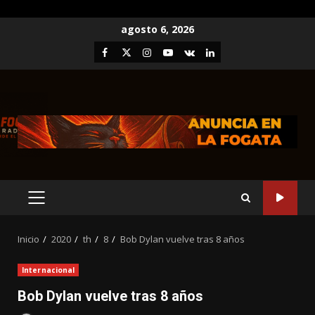
Saltar
agosto 6, 2026
al
Facebook
Twitter
Instagram
Youtube
VK
LinkedIn
contenido
MENÚ
PRINCIPAL
Inicio
2020
th
8
Bob Dylan vuelve tras 8 años
Internacional
Bob Dylan vuelve tras 8 años