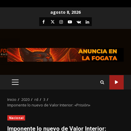
Saltar
agosto 8, 2026
al
Facebook
Twitter
Instagram
Youtube
VK
LinkedIn
contenido
MENÚ
PRINCIPAL
Inicio
2020
rd
3
Imponente lo nuevo de Valor Interior: «Prisión»
Nacional
Imponente lo nuevo de Valor Interior: