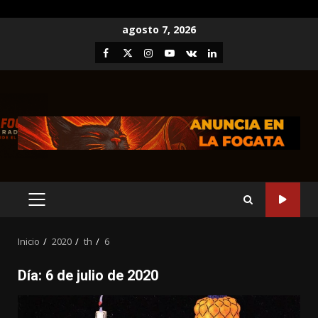
Saltar
agosto 7, 2026
al
Facebook
Twitter
Instagram
Youtube
VK
LinkedIn
contenido
MENÚ
PRINCIPAL
Inicio
2020
th
6
Día:
6 de julio de 2020