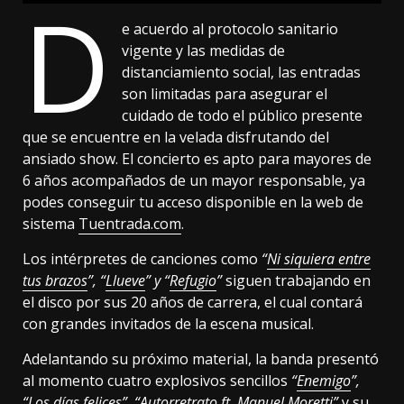
D
e acuerdo al protocolo sanitario
vigente y las medidas de
distanciamiento social, las entradas
son limitadas para asegurar el
cuidado de todo el público presente
que se encuentre en la velada disfrutando del
ansiado show. El concierto es apto para mayores de
6 años acompañados de un mayor responsable, ya
podes conseguir tu acceso disponible en la web de
sistema
Tuentrada.com
.
Los intérpretes de canciones como
“
Ni siquiera entre
tus brazos
”, “
Llueve
” y “
Refugio
”
siguen trabajando en
el disco por sus 20 años de carrera, el cual contará
con grandes invitados de la escena musical.
Adelantando su próximo material, la banda presentó
al momento cuatro explosivos sencillos
“
Enemigo
”,
“
Los días felices
”, “
Autorretrato ft. Manuel Moretti
”
y su