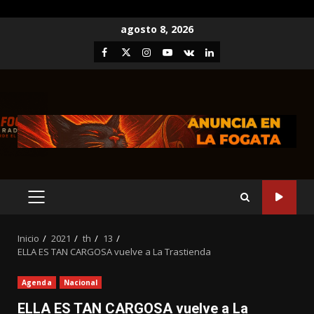
Saltar
agosto 8, 2026
al
Facebook
Twitter
Instagram
Youtube
VK
LinkedIn
contenido
MENÚ
PRINCIPAL
Inicio
2021
th
13
ELLA ES TAN CARGOSA vuelve a La Trastienda
Agenda
Nacional
ELLA ES TAN CARGOSA vuelve a La