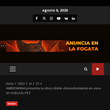
Saltar
agosto 6, 2026
al
Facebook
Twitter
Instagram
Youtube
VK
LinkedIn
contenido
MENÚ
PRINCIPAL
Inicio
2022
st
21
AMINOWANA presenta su disco doble «Descubrimiento en vivo»
en VUELA EL PEZ
Under