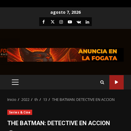
Saltar
agosto 7, 2026
al
Facebook
Twitter
Instagram
Youtube
VK
LinkedIn
contenido
MENÚ
PRINCIPAL
Inicio
2022
th
13
THE BATMAN: DETECTIVE EN ACCION
Series & Cine
THE BATMAN: DETECTIVE EN ACCION