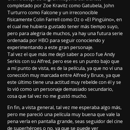
completado por Zoe Kravitz como Gatubela, John
Turturro como Falcone y un irreconocible
físicamente Colin Farrell como Oz o «El Pingüino», en
el cual me hubiera gustado tener más tiempo suyo,
pero para alegria de muchos, ya hay una futura serie
ordenada por HBO para seguir conociendo y
experimentando a este gran personaje.
Tal vez el que más me dejó saber a poco fue Andy
Serkis con su Alfred, pero ese es un punto bajo que
a mí punto de vista, es de la película, ya que no ví una
conección muy marcada entre Alfred y Bruce, ya que
este último tiene una actitud muy rebelde con él y se
lo vió como un personaje demasiado secundario,
cosa que tal vez no me gustó mucho.
En fin, a vista general, tal vez me esperaba algo más,
pero me pareció una película muy buena que vale la
pena verla en pantalla grande, seas seguidor del cine
de superhéroes o no, ya que se puede ver