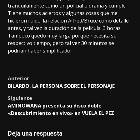
tranquilamente como un policial o drama y cumple.
Tiene muchos aciertos y algunas cosas que me
hicieron ruido: la relación Alfred/Bruce como detallé
antes, y tal vez la duración de la película: 3 horas.
Tampoco quedó muy larga porque necesita su
respectivo tiempo, pero tal vez 30 minutos se
podrían haber simplificado.
Post
Anterior
BILARDO, LA PERSONA SOBRE EL PERSONAJE
navigation
Siguiente
AMINOWANA presenta su disco doble
«Descubrimiento en vivo» en VUELA EL PEZ
Deja una respuesta