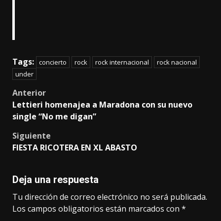
Tags:
concierto
rock
rock internacional
rock nacional
under
Post
Anterior
Lettieri homenajea a Maradona con su nuevo
navigation
single “No me digan”
Siguiente
FIESTA RICOTERA EN XL ABASTO
Deja una respuesta
Tu dirección de correo electrónico no será publicada.
Los campos obligatorios están marcados con
*