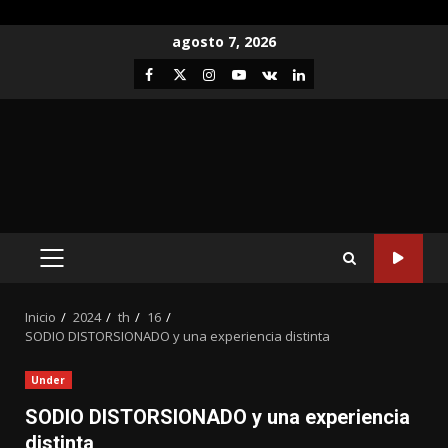
Saltar
agosto 7, 2026
al
Facebook
Twitter
Instagram
Youtube
VK
LinkedIn
contenido
MENÚ
PRINCIPAL
Inicio
2024
th
16
SODIO DISTORSIONADO y una experiencia distinta
Under
SODIO DISTORSIONADO y una experiencia
distinta