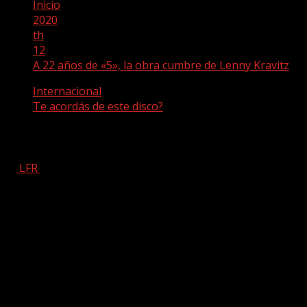
Inicio
2020
th
12
A 22 años de «5», la obra cumbre de Lenny Kravitz
Internacional
Te acordás de este disco?
A 22 años de «5», la obra cumbre de Len
LFR
mayo 12, 2020