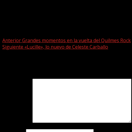
Post navigation
Anterior
Grandes momentos en la vuelta del Quilmes Rock
Siguiente
«Lucille», lo nuevo de Celeste Carballo
Deja una respuesta
Tu dirección de correo electrónico no será publicada.
Los c
Comentario
*