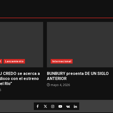
l
Lanzamiento
Internacional
U CREDO se acerca a
BUNBURY presenta DE UN SIGLO
disco con el estreno
ANTERIOR
el Río”
mayo 4, 2026
6
Facebook
Twitter
Instagram
Youtube
VK
LinkedIn