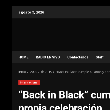
Saltar
agosto 9, 2026
al
contenido
HOME
RADIO EN VIVO
Contactanos
Staff
Inicio
2020
th
15
“Back in Black” cumple 40 años y tie
Internacional
“Back in Black” cum
propia celebración.