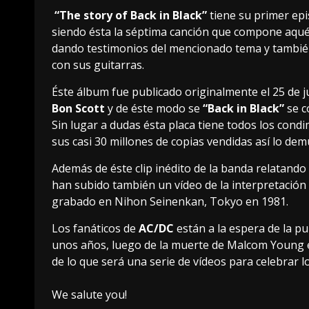
“The story of Back in Black”
tiene su primer ep
siendo ésta la séptima canción que compone aquél
dando testimonios del mencionado tema y tambi
con sus guitarras.
Éste álbum fue publicado originalmente el 25 de j
Bon Scott
y de éste modo se
“Back in Black”
se c
Sin lugar a dudas ésta placa tiene todos los cond
sus casi 30 millones de copias vendidas así lo dem
Además de éste clip inédito de la banda relatand
han subido también un vídeo de la interpretación 
grabado en Nihon Seinenkan, Tokyo en 1981.
Los fanáticos de
AC/DC
están a la espera de la p
unos años, luego de la muerte de Malcom Young e
de lo que será una serie de vídeos para celebrar l
We salute you!