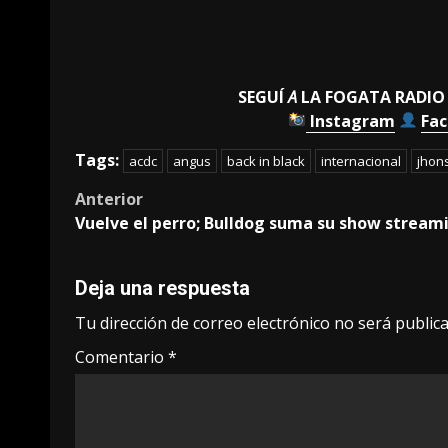
SEGUÍ
A
LA FOGATA RADIO
Instagram
Fa
Tags:
acdc
angus
back in black
internacional
jhon
Post
Anterior
Vuelve el perro; Bulldog suma su show stream
navigation
Deja una respuesta
Tu dirección de correo electrónico no será publica
Comentario
*