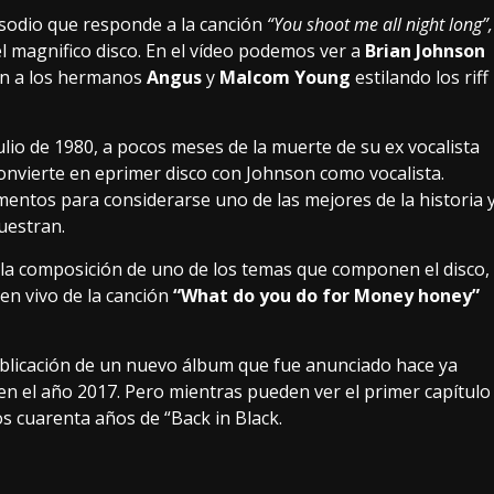
isodio que responde a la canción
“You shoot me all night long”,
 magnifico disco. En el vídeo podemos ver a
Brian Johnson
én a los hermanos
Angus
y
Malcom Young
estilando los riff
ulio de 1980, a pocos meses de la muerte de su ex vocalista
onvierte en eprimer disco con Johnson como vocalista.
imentos para considerarse uno de las mejores de la historia 
uestran.
o la composición de uno de los temas que componen el disco,
en vivo de la canción
“What do you do for Money honey”
ublicación de un nuevo álbum que fue anunciado hace ya
n el año 2017. Pero mientras pueden ver el primer capítulo
os cuarenta años de “Back in Black.