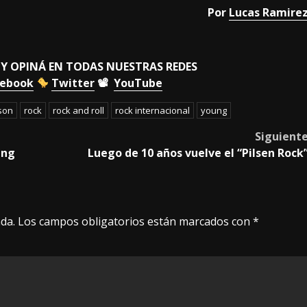
Por
Lucas Ramire
 Y OPINÁ EN TODAS NUESTRAS REDES
cebook
Twitter
📽
YouTube
son
rock
rock and roll
rock internacional
young
Siguient
ing
Luego de 10 años vuelve el “Pilsen Rock
da.
Los campos obligatorios están marcados con
*