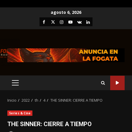
Saltar
agosto 6, 2026
al
Facebook
Twitter
Instagram
Youtube
VK
LinkedIn
contenido
MENÚ
PRINCIPAL
Inicio
2022
th
4
THE SINNER: CIERRE A TIEMPO
Series & Cine
THE SINNER: CIERRE A TIEMPO